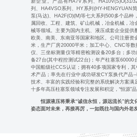
新企业。产品有HA7V系列、HA10V(S)O(31/32
列、HA4VSO系列、HY系列(HY-HENGYUA
泵(马达)、HA2F(O)(M)等七大系列500多
属回收、工程、建筑、矿山机械，冶金机械，冶
械等领域。主要为国内主机、液压成套企业提供
欧美、南美、东南亚等国家和地区。公司注册资金30
米，生产厂房20000平米；加工中心、CNC等数
仪、三坐标测量仪等精密检测设备20多台；多功
备27台(其中程控测试22台)；年产柱塞泵60000
中国船级社CCS认证；拥有40多项国家专利，其
术产品；率先在行业中成功研发CY泵换代产品-
技术、丰富的实践经验和完整的系统解决方案满
十多年高压柱塞泵领域专注发展和积淀，“恒源”
恒源液压将秉承“诚信永恒，源远流长”的文
姿态面对未来，再接再厉，一如既往与国内外老