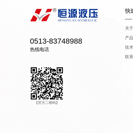
快
关
产
0513-83748988
技
热线电话
联
【官方二维码】