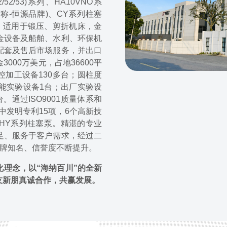
/52/53)系列、HA10VNO系
N简称-恒源品牌)、CY系列柱塞
个品种，适用于锻压、剪折机床，金
金设备及船舶、水利、环保机
配套及售后市场服务，并出口
00万美元，占地36600平
控加工设备130多台；圆柱度
能实验设备1台；出厂实验设
台。通过ISO9001质量体系和
中发明专利15项，6个高新技
-HY系列柱塞泵。精湛的专业
足、服务于客户需求，经过二
品牌知名、信誉度不断提升。
化理念，以“海纳百川”的全新
友新朋真诚合作，共赢发展。