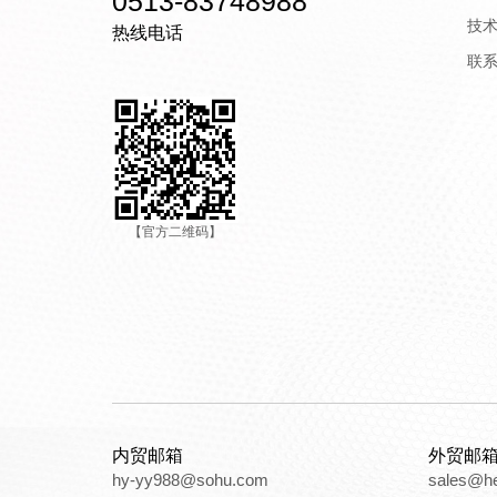
0513-83748988
技
热线电话
联
【官方二维码】
内贸邮箱
外贸邮
hy-yy988@sohu.com
sales@h