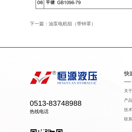
下一篇：
油泵电机组（带钟罩）
快
关
产
0513-83748988
技
热线电话
联