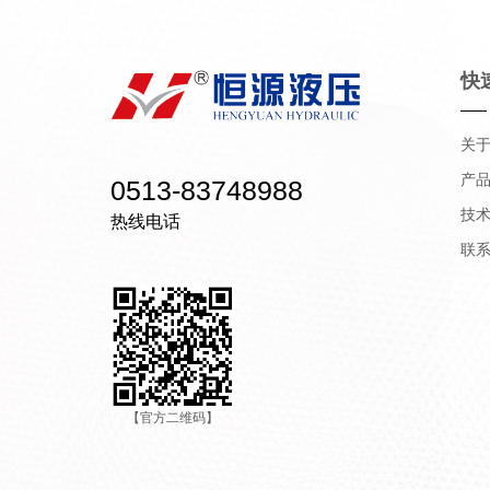
快
关
产
0513-83748988
技
热线电话
联
【官方二维码】