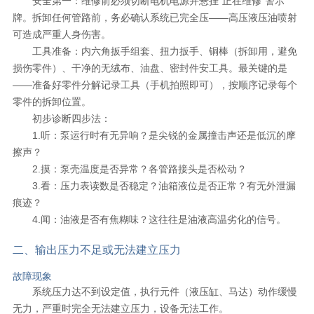
安全第一：维修前必须切断电机电源并悬挂"正在维修"警示
牌。拆卸任何管路前，务必确认系统已完全压——高压液压油喷射
可造成严重人身伤害。
工具准备：内六角扳手组套、扭力扳手、铜棒（拆卸用，避免
损伤零件）、干净的无绒布、油盘、密封件安工具。最关键的是
——准备好零件分解记录工具（手机拍照即可），按顺序记录每个
零件的拆卸位置。
初步诊断四步法：
1.听：泵运行时有无异响？是尖锐的金属撞击声还是低沉的摩
擦声？
2.摸：泵壳温度是否异常？各管路接头是否松动？
3.看：压力表读数是否稳定？油箱液位是否正常？有无外泄漏
痕迹？
4.闻：油液是否有焦糊味？这往往是油液高温劣化的信号。
二、输出压力不足或无法建立压力
故障现象
系统压力达不到设定值，执行元件（液压缸、马达）动作缓慢
无力，严重时完全无法建立压力，设备无法工作。