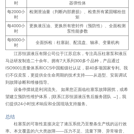
时
器弹性体
每2000小
检测泄油量（判断内部磨损）、检查所有紧固螺栓扭
时
矩
每4000小
更换液压油、更换所有密封件（预防性）、全面检测
时
泵性能参数
每8000小
全面拆检：柱塞副、配流盘、轴承、变量机构
时
江苏恒源液压有限公司位于江苏启东，专注高压柱塞泵和液压
马达研发制造二十余年。拥有7大系列300多个品种，产品通过
ISO9001质量体系和CCS中国船级社认证，获40多项国家专利。我
们不仅卖泵，更提供全生命周期的技术支持——从选型、安装调试
到故障诊断和维修指导。
设备停摆就是利润流失。 如果您正面临柱塞泵故障困扰，或希
望建立预防性维护体系，
[联系江苏恒源液压售后服务团队 →]
，我
们提供24小时技术响应和全国现场支持服务。
总结
柱塞泵的可靠性直接决定了液压系统乃至整条生产线的运行效
率。本文覆盖的六大类故障——压力不足、流量下降、异常噪音、