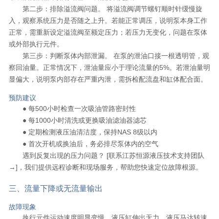
第二步：排除溢流阀问题。 将溢流阀调节螺钉顺时针缓慢旋
入，观察系统压力是否随之上升。若能正常调压，说明泵本身工作
正常，需重新设定溢流阀至额定压力；若压力无变化，问题在泵体
或外部执行元件。
第三步：判断泵体内部泄漏。 在泵的泄油口接一根透明管，观
察回油量。正常情况下，泄油量应小于理论流量的5%。若泄油量明
显偏大，说明泵内部存在严重内泄，需拆检配流盘和缸体配合面。
预防建议
● 每500小时检查一次吸油管路密封性
● 每1000小时清洗或更换吸油滤油器滤芯
● 定期检测液压油清洁度，保持NAS 8级以内
● 首次开机或换油后，务必排尽泵体内的空气
遇到反复出现的压力问题？
[联系江苏恒源液压技术支持团队
→]
，我们提供远程诊断和现场服务，帮助您快速定位故障根源。
三、流量下降或无流量输出
故障现象
执行元件运动速度明显变慢，液压缸伸出无力，液压马达转速