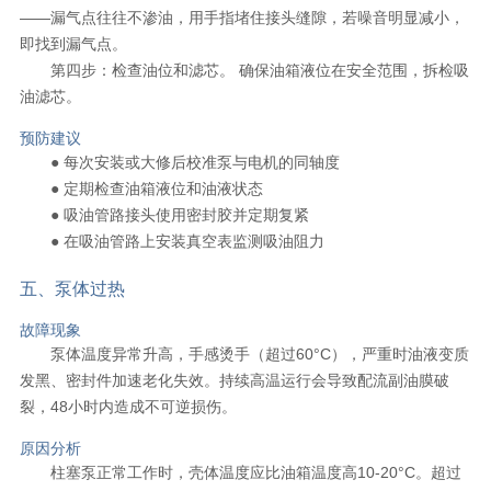
——漏气点往往不渗油，用手指堵住接头缝隙，若噪音明显减小，
即找到漏气点。
第四步：检查油位和滤芯。 确保油箱液位在安全范围，拆检吸
油滤芯。
预防建议
● 每次安装或大修后校准泵与电机的同轴度
● 定期检查油箱液位和油液状态
● 吸油管路接头使用密封胶并定期复紧
● 在吸油管路上安装真空表监测吸油阻力
五、泵体过热
故障现象
泵体温度异常升高，手感烫手（超过60°C），严重时油液变质
发黑、密封件加速老化失效。持续高温运行会导致配流副油膜破
裂，48小时内造成不可逆损伤。
原因分析
柱塞泵正常工作时，壳体温度应比油箱温度高10-20°C。超过