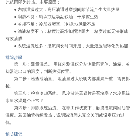
此范围即为过热。主要原因：
● 内部泄漏过大：高压油通过磨损间隙节流产生大量热量
● 润滑不良：轴承或运动副缺油，干摩擦生热
● 冷却不足：冷却器堵塞、冷却水/风量不足
● 油液粘度不当：粘度过高增加搅油阻力，粘度过低无法形成
有效油膜
● 系统溢流过多：溢流阀长时间开启，大量液压能转化为热能
排除步骤
第一步：测量温差。 用红外测温仪分别测量泵壳体、油箱、冷
却器进出口的温度，判断热源位置。
第二步：检查泄油量。 泄油量过大说明内部泄漏严重，需要拆
检。
第三步：检查冷却系统。 风冷散热器翅片是否堵塞？水冷系统
水量水温是否正常？
第四步：排除系统溢流。 在非工作状态下，触摸溢流阀回油管
温度。若回油管持续发热，说明溢流阀未完全关闭或设定压力过
低。
预防建议