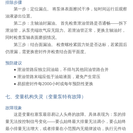
排除步骤
第一步：定位漏点。 将泵体表面擦拭干净，短时间运行后观察
油液渗出位置。
第二步：主轴油封漏油。 首先检查泄油管路是否通畅——拆下
泄油管，从泵壳端吹气应无阻力。若泄油管正常，更换主轴油封，
同时检查泵轴表面磨损情况。
第三步：结合面漏油。 检查螺栓紧固力矩是否达标，若紧固后
仍泄漏，需更换密封件并检查结合面平面度。
预防建议
● 泄油管路应独立回油箱，不得与其他回油管路合并
● 泄油管路末端应低于油箱液面，避免产生背压
● 易损密封件每2000小时或每年预防性更换
七、变量机构失灵（变量泵特有故障）
故障现象
这是变量柱塞泵最容易让人头疼的故障。具体表现为：泵的排
量无法按控制信号变化——要么始终最大排量无法调小，要么始终
最小排量无法增大，或者排量在小范围内无规律波动，执行元件动