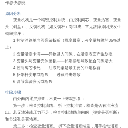
作忽快忽慢。
原因分析
变量机构是一个精密控制系统，由控制阀芯、变量活塞、变量
头（斜盘）、反馈机构（如反馈杆）等组成。常见故障原因按发生
概率排序：
1.控制油路单向阀弹簧折断（概率最高，占变量故障的35%以
上）
2.变量活塞卡滞——异物进入间隙，在活塞表面产生划痕
3.变量头与变量壳体磨损——长期摆动导致配合间隙增大
4.控制阀芯卡死——油液污染是最主要的罪魁祸首
5.反馈杆变形或断裂——过载冲击导致
6.调节弹簧疲劳或断裂
排除步骤
由外向内逐层排查，不要一上来就拆泵：
第一步：检查控制油路。 拆下控制油管，检查是否有油液流
出。若无油液或压力不足，检查控制油路单向阀（弹簧是否折断）
和节流孔是否堵塞。
第二步：检查变量活塞。 拆下变量活塞端盖，用手推动活塞，