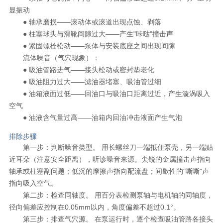
显振动
● 轴承磨损——滚动体或滚道出现点蚀、剥落
● 柱塞球头与滑靴间隙过大——产生"咔哒"撞击声
● 紧固螺栓松动——泵体与安装底座之间出现间隙
流体噪音（气穴现象）：
● 吸油管路进气——接头松动或密封垫老化
● 吸油阻力过大——滤油器堵塞、吸油管过细
● 油箱液面过低——回油口与吸油口距离过近，产生漩涡吸入
空气
● 油液含气量过高——油箱内回油冲击液面产生气泡
排除步骤
第一步：判断噪音类型。 用长螺丝刀一端抵住泵壳，另一端贴
近耳朵（注意安全距离），听诊噪音来源。尖锐的金属撞击声指向
轴承或柱塞副问题；低沉的摩擦声指向配流盘；间歇性的"嘶嘶"声
指向吸入空气。
第二步：检查同轴度。 用百分表检测泵轴与电机轴的同轴度，
径向偏差应控制在0.05mm以内，角度偏差不超过0.1°。
第三步：排查气穴源。 在泵运行时，逐个检查吸油管路各接头