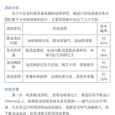
原因分析
压力不足是柱塞泵最高频的故障类型。根据江苏恒源液压售后
团队数千次现场维修的统计，主要原因集中在以下几个方面：
发生
原因类别
具体原因
概率
吸油系统
约
油箱液面过低、吸油管漏气、滤油器堵塞
问题
45%
泵内部泄
配流盘磨损、缸体与配流盘配合面研伤、柱
约
漏
塞与缸孔间隙过大
30%
溢流阀故
约
溢流阀设定压力过低、阀芯卡滞、弹簧疲劳
障
15%
约
其他原因
变量机构故障、油液粘度过低、系统外泄漏
10%
排除步骤
第一步：检查吸油系统。 查看油箱液位计，液面应高于吸油口
100mm以上。检查吸油管路各接头是否紧固——漏气点往往不明
显，可在泵运行时用润滑油涂抹接头，观察是否有气泡被吸入。拆
下吸油滤油器，如有堵塞立即清洗或更换。