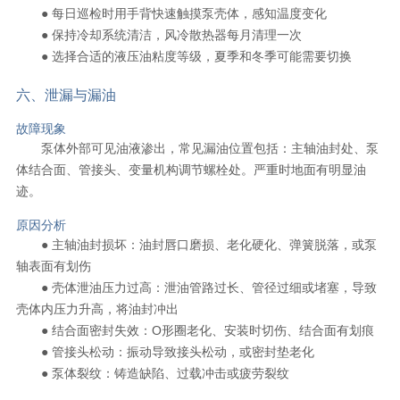
● 每日巡检时用手背快速触摸泵壳体，感知温度变化
● 保持冷却系统清洁，风冷散热器每月清理一次
● 选择合适的液压油粘度等级，夏季和冬季可能需要切换
六、泄漏与漏油
故障现象
泵体外部可见油液渗出，常见漏油位置包括：主轴油封处、泵
体结合面、管接头、变量机构调节螺栓处。严重时地面有明显油
迹。
原因分析
● 主轴油封损坏：油封唇口磨损、老化硬化、弹簧脱落，或泵
轴表面有划伤
● 壳体泄油压力过高：泄油管路过长、管径过细或堵塞，导致
壳体内压力升高，将油封冲出
● 结合面密封失效：O形圈老化、安装时切伤、结合面有划痕
● 管接头松动：振动导致接头松动，或密封垫老化
● 泵体裂纹：铸造缺陷、过载冲击或疲劳裂纹