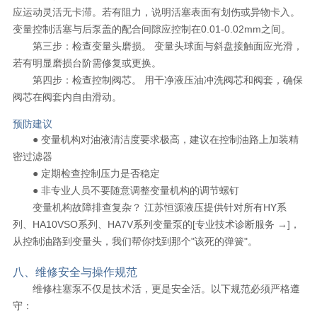
应运动灵活无卡滞。若有阻力，说明活塞表面有划伤或异物卡入。
变量控制活塞与后泵盖的配合间隙应控制在0.01-0.02mm之间。
第三步：检查变量头磨损。 变量头球面与斜盘接触面应光滑，
若有明显磨损台阶需修复或更换。
第四步：检查控制阀芯。 用干净液压油冲洗阀芯和阀套，确保
阀芯在阀套内自由滑动。
预防建议
● 变量机构对油液清洁度要求极高，建议在控制油路上加装精
密过滤器
● 定期检查控制压力是否稳定
● 非专业人员不要随意调整变量机构的调节螺钉
变量机构故障排查复杂？ 江苏恒源液压提供针对所有HY系
列、HA10VSO系列、HA7V系列变量泵的[专业技术诊断服务 →]，
从控制油路到变量头，我们帮你找到那个"该死的弹簧"。
八、维修安全与操作规范
维修柱塞泵不仅是技术活，更是安全活。以下规范必须严格遵
守：