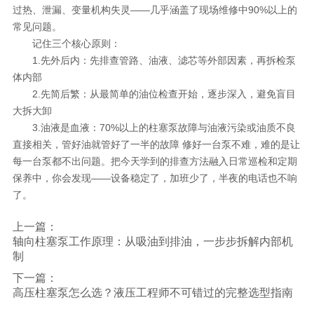
过热、泄漏、变量机构失灵——几乎涵盖了现场维修中90%以上的
常见问题。
记住三个核心原则：
1.先外后内：先排查管路、油液、滤芯等外部因素，再拆检泵
体内部
2.先简后繁：从最简单的油位检查开始，逐步深入，避免盲目
大拆大卸
3.油液是血液：70%以上的柱塞泵故障与油液污染或油质不良
直接相关，管好油就管好了一半的故障 修好一台泵不难，难的是让
每一台泵都不出问题。把今天学到的排查方法融入日常巡检和定期
保养中，你会发现——设备稳定了，加班少了，半夜的电话也不响
了。
上一篇：
轴向柱塞泵工作原理：从吸油到排油，一步步拆解内部机
制
下一篇：
高压柱塞泵怎么选？液压工程师不可错过的完整选型指南