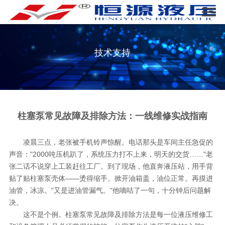
技术支持
柱塞泵常见故障及排除方法：一线维修实战指南
凌晨三点，老张被手机铃声惊醒。电话那头是车间主任急促的
声音："2000吨压机趴了，系统压力打不上来，明天的交货……"老
张二话不说穿上工装赶往工厂。到了现场，他直奔液压站，用手背
贴了贴柱塞泵壳体——烫得缩手。掀开油箱盖，油位正常。再摸进
油管，冰凉。"又是进油管漏气。"他嘀咕了一句，十分钟后问题解
决。
这不是个例。柱塞泵常见故障及排除方法是每一位液压维修工