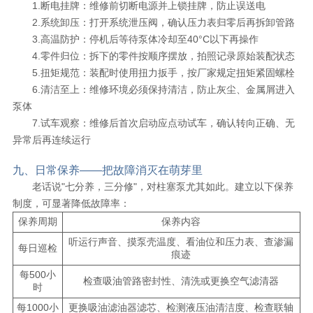
1.断电挂牌：维修前切断电源并上锁挂牌，防止误送电
2.系统卸压：打开系统泄压阀，确认压力表归零后再拆卸管路
3.高温防护：停机后等待泵体冷却至40°C以下再操作
4.零件归位：拆下的零件按顺序摆放，拍照记录原始装配状态
5.扭矩规范：装配时使用扭力扳手，按厂家规定扭矩紧固螺栓
6.清洁至上：维修环境必须保持清洁，防止灰尘、金属屑进入
泵体
7.试车观察：维修后首次启动应点动试车，确认转向正确、无
异常后再连续运行
九、日常保养——把故障消灭在萌芽里
老话说"七分养，三分修"，对柱塞泵尤其如此。建立以下保养
制度，可显著降低故障率：
保养周期
保养内容
听运行声音、摸泵壳温度、看油位和压力表、查渗漏
每日巡检
痕迹
每500小
检查吸油管路密封性、清洗或更换空气滤清器
时
每1000小
更换吸油滤油器滤芯、检测液压油清洁度、检查联轴