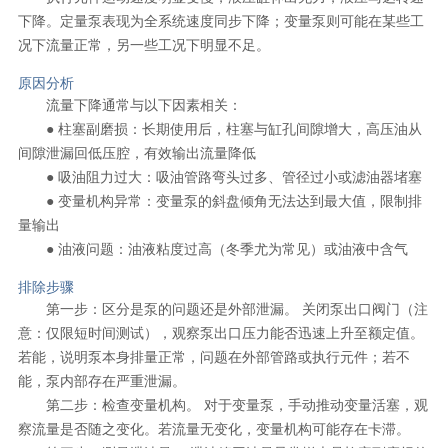
下降。定量泵表现为全系统速度同步下降；变量泵则可能在某些工
况下流量正常，另一些工况下明显不足。
原因分析
流量下降通常与以下因素相关：
● 柱塞副磨损：长期使用后，柱塞与缸孔间隙增大，高压油从
间隙泄漏回低压腔，有效输出流量降低
● 吸油阻力过大：吸油管路弯头过多、管径过小或滤油器堵塞
● 变量机构异常：变量泵的斜盘倾角无法达到最大值，限制排
量输出
● 油液问题：油液粘度过高（冬季尤为常见）或油液中含气
排除步骤
第一步：区分是泵的问题还是外部泄漏。 关闭泵出口阀门（注
意：仅限短时间测试），观察泵出口压力能否迅速上升至额定值。
若能，说明泵本身排量正常，问题在外部管路或执行元件；若不
能，泵内部存在严重泄漏。
第二步：检查变量机构。 对于变量泵，手动推动变量活塞，观
察流量是否随之变化。若流量无变化，变量机构可能存在卡滞。