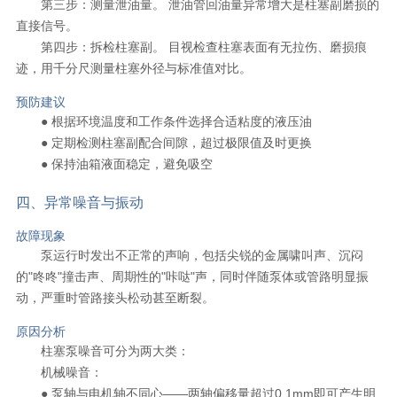
第三步：测量泄油量。 泄油管回油量异常增大是柱塞副磨损的
直接信号。
第四步：拆检柱塞副。 目视检查柱塞表面有无拉伤、磨损痕
迹，用千分尺测量柱塞外径与标准值对比。
预防建议
● 根据环境温度和工作条件选择合适粘度的液压油
● 定期检测柱塞副配合间隙，超过极限值及时更换
● 保持油箱液面稳定，避免吸空
四、异常噪音与振动
故障现象
泵运行时发出不正常的声响，包括尖锐的金属啸叫声、沉闷
的"咚咚"撞击声、周期性的"咔哒"声，同时伴随泵体或管路明显振
动，严重时管路接头松动甚至断裂。
原因分析
柱塞泵噪音可分为两大类：
机械噪音：
● 泵轴与电机轴不同心——两轴偏移量超过0.1mm即可产生明