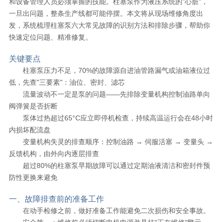
和设备管理人员必须掌握的技能。柱塞泵作为液压系统的"心脏"，
一旦出问题，整条生产线都可能停摆。本文将从现场维修角度出
发，系统梳理柱塞泵六大常见故障的识别方法和排除步骤，帮助你
快速定位问题、精准修复。
关键要点
柱塞泵压力不足，70%的故障源自进油管路漏气或油箱液位过
低，先查"三要素"：油位、密封、滤芯
流量波动不一定是泵的问题——先排除变量机构控制油路单向
阀弹簧是否折断
泵体过热超过65°C应立即停机检查，持续高温运行会在48小时
内损坏配流盘
变量机构失灵的排查顺序：控制油路 → 伺服活塞 → 变量头 →
反馈机构，由外向内逐层排查
超过80%的柱塞泵早期故障可以通过定期油液清洁和密封件预
防性更换来避免
一、故障排查前的准备工作
在动手检修之前，做好准备工作能避免二次损伤和安全事故。