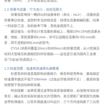
余量（50%），又不会造成过度选型。
1.2 排量与流量：宁大勿小，但别无限大
排量指泵每转一圈排出的油液体积（单位：mL/r），流量则是
排量乘以转速。选型时常见的错误是：按理论流量精确匹配，结果
一到实际工况，容积效率下降，系统速度跟不上。
建议做法：在理论计算流量的基础上，预留10%-15%的流量余
量。例如，系统需要80L/min，你可以选额定流量90-92L/min的
泵，而不是刚好80L/min的型号。
CY14-1B系列覆盖10mL/r到400mL/r的排量范围，从小型液压
站到大型锻压机都能找到对应规格——这也是它成为国内工业液
压"万金油"的原因之一。
1.3 转速范围：低速和高速两头都要看
柱塞泵的转速直接影响自吸能力、噪音和使用寿命。最低稳定
转速通常建议不低于100r/min（过低会导致润滑不足），最高转速
则受限于泵的结构和排量。
特别提醒：如果泵通过皮带轮或变速箱驱动，必须将传动比折
算后，确认泵的实际转速在允许范围内。某注塑机厂家曾因为忽略
皮带轮增速比，让泵长期超速15%运行，三个月内连续换了三台泵