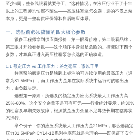
至少6周，整条线眼看就要停工。"这种情况，在液压行业干了十年
以上的工程师恐怕都不陌生——高压柱塞泵怎么选，选的不仅是泵
本身，更是一整套供应保障和售后响应体系。
一、选型前必须搞懂的四大核心参数
很多工程师拿到供应商报价，第一眼看价格，第二眼看品牌，
第三眼才开始看参数——这个顺序本身就是危险的。搞懂以下四个
参数，才算真正进入高压柱塞泵怎么选的正确轨道。
1.1 额定压力 vs 工作压力：差之毫厘，谬以千里
柱塞泵的额定压力是铭牌上标注的可连续使用的最高压力（通
常为31.5MPa），而工作压力是泵在实际系统中运行时的输出压
力，由负载决定。
选型第一原则：所选泵的额定压力应比系统最大工作压力高
25%-60%。这个安全余量不是可有可无——行业统计显示，约30%
的柱塞泵早期失效故障，根源就是压力余量不足导致长期在临界状
态运行。
举个例子：你的液压系统最大工作压力是21MPa，那么选额定
压力31.5MPa的CY14-1B系列柱塞泵就是合理的——既保证了安全