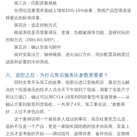
第三步：匹配排量规格
在理论流量需求基础上增加10%-15%余量，查阅产品型谱表选
择最近的标准排量。
第四步：选定控制方式
根据系统是否需要调压、变速、负载敏感等功能，选择对应的
控制方式（DR/LR/LS/EP）。
第五步：确认安装与附件
核对安装法兰、轴伸规格、进出油口方向，同步配置高精度过
滤器和必要的冷却系统。
六、选型之后：为什么售后服务比参数更重要？
回到文章开头张工的故事。他那台进口泵抱死后，最后怎么解
决的？恒源液压的技术人员当天下午就到了现场，测量了安装尺寸
和法兰接口，确认可以用CY14-1B系列同排量型号直接替换——从
确认方案到新泵到货装机，一共用了4天。张工事后说："参数再
好，人过不来也白搭。"
这个案例说明一个被很多人低估的事实：高压柱塞泵怎么选，
选的不仅是一个产品，更是一家能长期陪跑的技术供应商。泵装上
之后才是考验的开始——调试指导、故障排查、备件供应、定期维