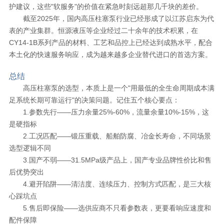
护建议，这些"软服务"的价值在紧急时刻远超那几千块的差价。
截至2025年，国内高压柱塞泵行业已经形成了以江苏启东为代
表的产业集群。恒源液压等企业经过二十余年的技术积累，在
CY14-1B系列产品的材料、工艺和品控上已经达到成熟水平，配合
本土化的快速服务响应，成为越来越多企业替代进口的首选方案。
总结
高压柱塞泵的选型，本质上是一个"用最低的全生命周期成本满
足系统长期可靠运行"的决策问题。记住五个核心要点：
1.参数先行——压力余量25%-60%，流量余量10%-15%，这
是硬指标
2.工况匹配——锻压重载、船舶防腐、冶金长寿命，不同场景
选型逻辑不同
3.国产不弱——31.5MPa级产品上，国产专业品牌性价比和售
后优势突出
4.避开陷阱——清洁度、连续压力、控制方式匹配，是三大核
心踩坑点
5.售后即保险——选供应商不只看参数表，更要看响应速度和
配件保障