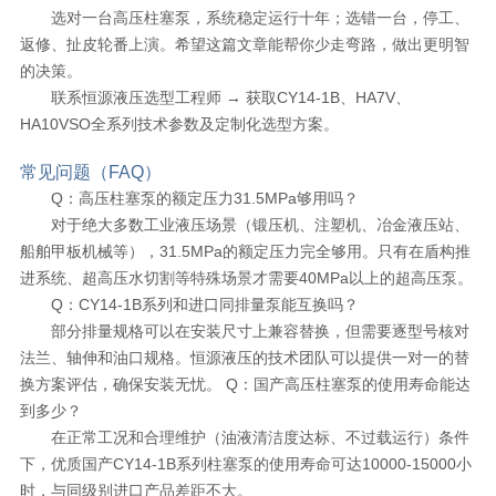
选对一台高压柱塞泵，系统稳定运行十年；选错一台，停工、
返修、扯皮轮番上演。希望这篇文章能帮你少走弯路，做出更明智
的决策。
联系恒源液压选型工程师 → 获取CY14-1B、HA7V、
HA10VSO全系列技术参数及定制化选型方案。
常见问题（FAQ）
Q：高压柱塞泵的额定压力31.5MPa够用吗？
对于绝大多数工业液压场景（锻压机、注塑机、冶金液压站、
船舶甲板机械等），31.5MPa的额定压力完全够用。只有在盾构推
进系统、超高压水切割等特殊场景才需要40MPa以上的超高压泵。
Q：CY14-1B系列和进口同排量泵能互换吗？
部分排量规格可以在安装尺寸上兼容替换，但需要逐型号核对
法兰、轴伸和油口规格。恒源液压的技术团队可以提供一对一的替
换方案评估，确保安装无忧。 Q：国产高压柱塞泵的使用寿命能达
到多少？
在正常工况和合理维护（油液清洁度达标、不过载运行）条件
下，优质国产CY14-1B系列柱塞泵的使用寿命可达10000-15000小
时，与同级别进口产品差距不大。