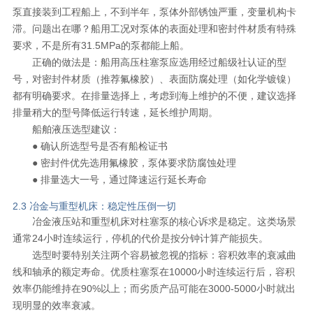
泵直接装到工程船上，不到半年，泵体外部锈蚀严重，变量机构卡
滞。问题出在哪？船用工况对泵体的表面处理和密封件材质有特殊
要求，不是所有31.5MPa的泵都能上船。
正确的做法是：船用高压柱塞泵应选用经过船级社认证的型
号，对密封件材质（推荐氟橡胶）、表面防腐处理（如化学镀镍）
都有明确要求。在排量选择上，考虑到海上维护的不便，建议选择
排量稍大的型号降低运行转速，延长维护周期。
船舶液压选型建议：
● 确认所选型号是否有船检证书
● 密封件优先选用氟橡胶，泵体要求防腐蚀处理
● 排量选大一号，通过降速运行延长寿命
2.3 冶金与重型机床：稳定性压倒一切
冶金液压站和重型机床对柱塞泵的核心诉求是稳定。这类场景
通常24小时连续运行，停机的代价是按分钟计算产能损失。
选型时要特别关注两个容易被忽视的指标：容积效率的衰减曲
线和轴承的额定寿命。优质柱塞泵在10000小时连续运行后，容积
效率仍能维持在90%以上；而劣质产品可能在3000-5000小时就出
现明显的效率衰减。