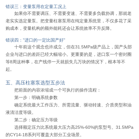
错误三：变量泵用在定量工况上
如果你不需要调压、不需要变速、不需要多负载协调，那就老
老实实选定量泵。把变量柱塞泵用在纯定量系统里，不仅多花了采
购成本，变量机构的额外能耗还会让系统效率不升反降。
错误四："进口的一定比国产好"
十年前这个观念也许成立，但在31.5MPa级产品上，国产头部
企业与进口的差距已经大幅缩小。更重要的是，进口泵一个密封圈
等8周这种事，在产线停一天就损失几万块的情况下，根本等不
起。
五、高压柱塞泵选型五步法
把前面的内容浓缩成一个可执行的操作流程：
第一步：明确系统参数
确定系统最大工作压力、所需流量、驱动转速、介质类型和油
液清洁度等级。
第二步：确定压力等级
选择额定压力比系统最大压力高25%-60%的泵型号。31.5MPa
的CY14-1B系列可覆盖大部分工业场景。