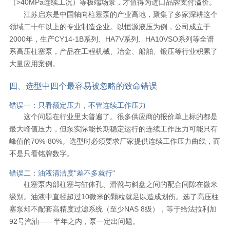
（>40MPa连续工况）等极端场景，才值得为进口品牌支付溢价。
江苏启东是中国轴向柱塞泵的产业高地，聚集了多家深耕这个
领域二十年以上的专业制造企业。以恒源液压为例，公司成立于
2000年，生产CY14-1B系列、HA7V系列、HA10VSO系列等全谱
系高压柱塞泵，产品在工程机械、冶金、船舶、锻压等行业积累了
大量应用案例。
四、选型中四个最容易被忽略的致命错误
错误一：只看额定压力，不管连续工作压力
这个问题在行业里太普遍了。很多供应商的报价单上标的都是
最大峰值压力，但泵实际能长期稳定运行的连续工作压力可能只有
峰值的70%-80%。选型时必须要求厂家提供连续工作压力曲线，而
不是只看铭牌数字。
错误二：油液清洁度"差不多就行"
柱塞泵内部柱塞与缸体孔、滑靴与斜盘之间的配合间隙在微米
级别。油液中直径超过10微米的颗粒就足以造成划伤。选了高压柱
塞泵却不配套高精度过滤系统（至少NAS 8级），等于给法拉利加
92号汽油——半年之内，泵一定出问题。