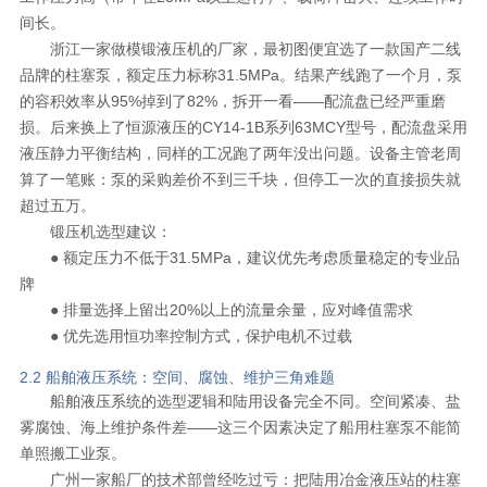
间长。
浙江一家做模锻液压机的厂家，最初图便宜选了一款国产二线
品牌的柱塞泵，额定压力标称31.5MPa。结果产线跑了一个月，泵
的容积效率从95%掉到了82%，拆开一看——配流盘已经严重磨
损。后来换上了恒源液压的CY14-1B系列63MCY型号，配流盘采用
液压静力平衡结构，同样的工况跑了两年没出问题。设备主管老周
算了一笔账：泵的采购差价不到三千块，但停工一次的直接损失就
超过五万。
锻压机选型建议：
● 额定压力不低于31.5MPa，建议优先考虑质量稳定的专业品
牌
● 排量选择上留出20%以上的流量余量，应对峰值需求
● 优先选用恒功率控制方式，保护电机不过载
2.2 船舶液压系统：空间、腐蚀、维护三角难题
船舶液压系统的选型逻辑和陆用设备完全不同。空间紧凑、盐
雾腐蚀、海上维护条件差——这三个因素决定了船用柱塞泵不能简
单照搬工业泵。
广州一家船厂的技术部曾经吃过亏：把陆用冶金液压站的柱塞