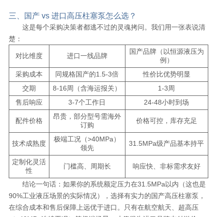
三、国产 vs 进口高压柱塞泵怎么选？
这是每个采购决策者都逃不过的灵魂拷问。我们用一张表说清
楚：
国产品牌（以恒源液压为
对比维度
进口一线品牌
例）
采购成本
同规格国产的1.5-3倍
性价比优势明显
交期
8-16周（含海运报关）
1-3周
售后响应
3-7个工作日
24-48小时到场
昂贵，部分型号需海外
配件价格
价格可控，库存充足
订购
极端工况（>40MPa）
技术成熟度
31.5MPa级产品基本持平
领先
定制化灵活
门槛高、周期长
响应快、非标需求友好
性
结论一句话：如果你的系统额定压力在31.5MPa以内（这也是
90%工业液压场景的实际情况），选择有实力的国产高压柱塞泵，
在综合成本和售后保障上远优于进口。只有在航空航天、超高压