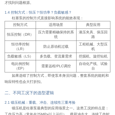
才找到问题根源。
1.4 控制方式：恒压？恒功率？负载敏感？
柱塞泵的控制方式直接影响系统的能效表现：
控制方式
适用场景
典型应用
压力需要精确保持的系
液压夹具、保压回
恒压控制（DR）
统
路
恒功率控制
工程机械、大型压
防止原动机过载
（LR）
机
负载敏感（LS）
多负载、变流量需求
挖掘机、旋挖钻机
电比例控制
自动化产线、试验
需要远程/PLC调控
（EP）
台
如果选错了控制方式，即使泵本身没问题，整套系统的能耗和
响应特性也会大打折扣。
二、不同工况下的选型逻辑
2.1 锻压机械：重载、冲击、连续性三重考验
锻压机是柱塞泵最典型的应用场景之一。这类工况的特点是：
工作压力高（常年在25MPa以上运行）、载荷冲击大、连续工作时