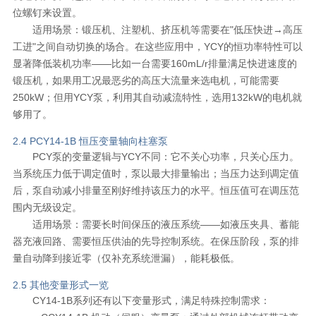
位螺钉来设置。
适用场景：锻压机、注塑机、挤压机等需要在"低压快进→高压
工进"之间自动切换的场合。在这些应用中，YCY的恒功率特性可以
显著降低装机功率——比如一台需要160mL/r排量满足快进速度的
锻压机，如果用工况最恶劣的高压大流量来选电机，可能需要
250kW；但用YCY泵，利用其自动减流特性，选用132kW的电机就
够用了。
2.4 PCY14-1B 恒压变量轴向柱塞泵
PCY泵的变量逻辑与YCY不同：它不关心功率，只关心压力。
当系统压力低于调定值时，泵以最大排量输出；当压力达到调定值
后，泵自动减小排量至刚好维持该压力的水平。恒压值可在调压范
围内无级设定。
适用场景：需要长时间保压的液压系统——如液压夹具、蓄能
器充液回路、需要恒压供油的先导控制系统。在保压阶段，泵的排
量自动降到接近零（仅补充系统泄漏），能耗极低。
2.5 其他变量形式一览
CY14-1B系列还有以下变量形式，满足特殊控制需求：