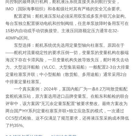
向控制的最终执行机构，舵机液压系统直接关系到航行安全，
IMO（国际海事组织）和各船级社对其有严格的安全冗余要求。
配置逻辑：舵机液压泵站必须采用双泵或多泵并联冗余架构。
每台泵独立配置驱动电机和控制阀组，任意单泵故障时备用泵可在
15秒内自动或手动切换接管。主液压回路额定压力通常在32-
40MPa区间。
泵型选择：舵机系统优先选用定量型轴向柱塞泵。原因在于
——舵机对流量稳定性的要求压倒一切，变量泵的变量机构在极端
海况下存在卡滞风险，一旦变量机构失效导致失压，舵叶将失去动
力。大型远洋船舶（VLCC、大型集装箱船）一般配置2-3台大排量
定量柱塞泵并联；中小型船舶（散货船、多用途船）通常采用2台
中排量定量柱塞泵。
一个真实案例：2024年，某国内船厂为一条8.2万吨散货船配
套舵机液压站，原方案选用进口品牌变量泵。在船东和船检的联合
评审中，该方案因"无冗余定量泵配置"被要求整改。最终方案改为
两台国产HY系列定量柱塞泵并联+独立应急泵的模式，一次通过
CCS型式检验。这不仅满足了规范要求，还将液压泵采购成本降低
了约35%。