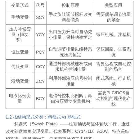
变量形式
代号
控制原理
典型应用
手动旋转调节螺杆改变
需要偶尔调节流量
手动变量
SCY
斜盘倾角
的场合
压力补偿变
出口压力升高时自动减
量（恒功
锻压机械、注塑机
YCY
小排量，保持功率恒定
率）
自动调节排量以维持系
保压回路、夹紧系
恒压变量
PCY
统压力恒定
统
通过外部机械连杆或伺
需要远程或自动控
伺服变量
CCY
服机构控制排量
制的场合
利用外部液压信号控制
闭式系统、行走机
液动变量
ZCY
排量
械
需要PLC/DCS自
电液比例变
电信号控制比例阀，再
动控制的现代化产
BCY
量
由液压驱动变量机构
线
1.2 按结构形式分类：斜盘式 vs 斜轴式
斜盘式（Swash Plate）——柱塞轴线与缸体轴线平行，通过
改变斜盘倾角实现变量。代表系列：CY14-1B、A10V。特点是结
构紧凑、变量响应快，是国内市场的主力结构。