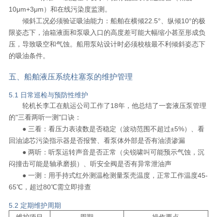
10μm+3μm）和在线污染度监测。
倾斜工况必须验证吸油能力：船舶在横倾22.5°、纵倾10°的极
限姿态下，油箱液面和泵吸入口的高度差可能大幅缩小甚至形成负
压，导致吸空和气蚀。船用泵站设计时必须校核最不利倾斜姿态下
的吸油条件。
五、船舶液压系统柱塞泵的维护管理
5.1 日常巡检与预防性维护
轮机长李工在航运公司工作了18年，他总结了一套液压泵管理
的"三看两听一测"口诀：
● 三看：看压力表读数是否稳定（波动范围不超过±5%）、看
回油滤芯污染指示器是否报警、看泵体外部是否有油渍渗漏
● 两听：听泵运转声音是否正常（尖锐啸叫可能预示气蚀，沉
闷撞击可能是轴承磨损）、听安全阀是否有异常泄油声
● 一测：用手持式红外测温枪测量泵壳温度，正常工作温度45-
65℃，超过80℃需立即排查
5.2 定期维护周期
维护项目
周期
操作要点