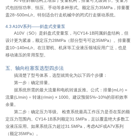
A7V在斜轴结构上增加了变量机构，排量可无级调节。变量方
式包括恒功率、恒压、手动等多种形式。额定压力35MPa，排量覆
盖28~500mL/r。特别适合行走机械中的闭式行走驱动系统。
4.3 A10V系列——斜盘式变量泵
A10V（SO）是斜盘式变量泵，与CY14-1B同属斜盘结构，但
设计更为紧凑，额定压力28MPa（部分型号可达35MPa）。排量覆
盖10~140mL/r。在注塑机、机床等工业液压领域应用广泛，也是
移动液压的常用泵型。
五、轴向柱塞泵选型四步法
搞清楚了型号体系，选型就简化为以下四个步骤：
第一步：确定排量。
据系统所需的最大流量和电机转速反推。公式：排量(mL/r) =
流量(L/min) ÷ 转速(r/min) × 1000。建议预留5%~10%的容积效率
余量。
第二步：确定压力等级。 检查系统最高工作压力是否在泵的额
定压力范围内。CY14-1B系列额定31.5MPa，足以覆盖绝大多数工
业液压应用。如果系统压力超过31.5MPa，考虑A2F或A7V系列
（额定35MPa）。