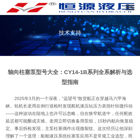
技术支持
轴向柱塞泵型号大全：CY14-1B系列全系解析与选
型指南
2025年3月的一个深夜，"远望号"散货船正在穿越马六甲海
峡。轮机长老周在例行巡检时发现舵机液压站压力表指针轻微抖动
——这种波动在陆地上也许可以忽略，但在狭窄航道中，任何舵效
延迟都可能酿成灾难。老周立即切换备用泵组，15秒内航向恢复稳
定。事后拆检发现，主泵柱塞偶件出现微裂纹。这次经历让他深刻
理解了一个道理：船舶液压系统柱塞泵应用不是常规工业选型，而