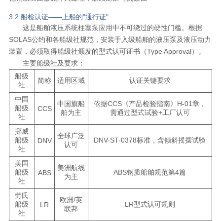
3.2 船检认证——上船的"通行证"
这是船舶液压系统柱塞泵应用中不可绕过的硬性门槛。根据
SOLAS公约和各船级社规范，安装于入级船舶的液压泵及液压动力
装置，必须取得船级社颁发的型式认可证书（Type Approval）。
主要船级社及要求：
船级
简称
适用区域
认证关键要求
社
中国
中国旗船
依据CCS《产品检验指南》H-01章，
船级
CCS
舶为主
需通过型式试验+工厂认可
社
挪威
全球广泛
船级
DNV-ST-0378标准，含倾斜摇摆试验
DNV
认可
社
美国
美洲航线
船级
ABS钢质船舶规范第4篇
ABS
为主
社
劳氏
欧洲/英
船级
LR型式认可规则
LR
联邦
社