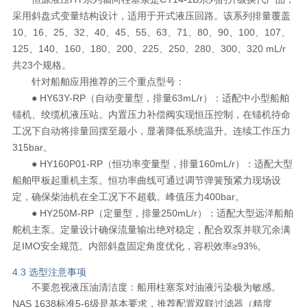
采用斜盘式变量结构设计，适用于开式液压回路。该系列排量覆盖
10、16、25、32、40、45、55、63、71、80、90、100、107、
125、140、160、180、200、225、250、280、300、320 mL/r
共23个规格。
针对船舶应用推荐的三个重点型号：
● HY63Y-RP（自动变量型，排量63mL/r）：适配中小型船舶
锚机、绞缆机液压站。内置压力补偿阀实现恒压控制，在锚机待命
工况下自动将排量回摆至最小，显著降低系统温升。连续工作压力
315bar。
● HY160P01-RP（恒功率变量型，排量160mL/r）：适配大型
船舶甲板起重机主泵。恒功率曲线可通过调节弹簧预紧力现场设
定，确保柴油机在全工况下不超载。峰值压力400bar。
● HY250M-RP（定量型，排量250mL/r）：适配大型远洋船舶
舵机主泵。定量设计确保流量输出绝对稳定，配合双泵并联冗余满
足IMO安全规范。内部斜盘固定角度优化，容积效率≥93%。
4.3 选型注意事项
不要忽视液压油清洁度：船用柱塞泵对油液污染极为敏感。
NAS 1638标准5-6级是基本要求，推荐配置双联过滤器（精度