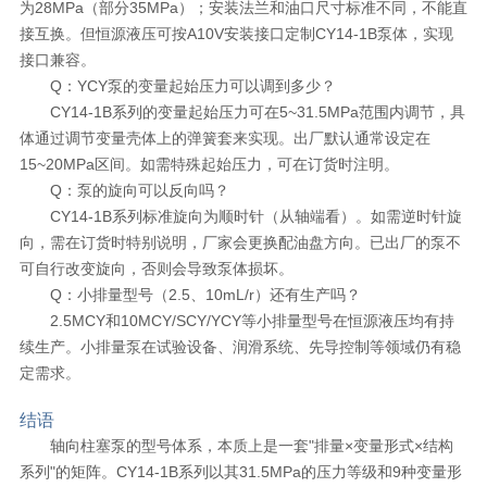
为28MPa（部分35MPa）；安装法兰和油口尺寸标准不同，不能直
接互换。但恒源液压可按A10V安装接口定制CY14-1B泵体，实现
接口兼容。
Q：YCY泵的变量起始压力可以调到多少？
CY14-1B系列的变量起始压力可在5~31.5MPa范围内调节，具
体通过调节变量壳体上的弹簧套来实现。出厂默认通常设定在
15~20MPa区间。如需特殊起始压力，可在订货时注明。
Q：泵的旋向可以反向吗？
CY14-1B系列标准旋向为顺时针（从轴端看）。如需逆时针旋
向，需在订货时特别说明，厂家会更换配油盘方向。已出厂的泵不
可自行改变旋向，否则会导致泵体损坏。
Q：小排量型号（2.5、10mL/r）还有生产吗？
2.5MCY和10MCY/SCY/YCY等小排量型号在恒源液压均有持
续生产。小排量泵在试验设备、润滑系统、先导控制等领域仍有稳
定需求。
结语
轴向柱塞泵的型号体系，本质上是一套"排量×变量形式×结构
系列"的矩阵。CY14-1B系列以其31.5MPa的压力等级和9种变量形