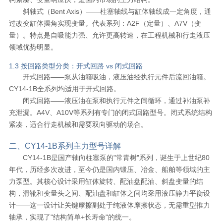
斜轴式（Bent Axis）——柱塞轴线与缸体轴线成一定角度，通
过改变缸体摆角实现变量。代表系列：A2F（定量）、A7V（变
量）。特点是自吸能力强、允许更高转速，在工程机械和行走液压
领域优势明显。
1.3 按回路类型分类：开式回路 vs 闭式回路
开式回路——泵从油箱吸油，液压油经执行元件后流回油箱。
CY14-1B全系列均适用于开式回路。
闭式回路——液压油在泵和执行元件之间循环，通过补油泵补
充泄漏。A4V、A10V等系列有专门的闭式回路型号。闭式系统结构
紧凑，适合行走机械和需要双向驱动的场合。
二、CY14-1B系列主力型号详解
CY14-1B是国产轴向柱塞泵的"常青树"系列，诞生于上世纪80
年代，历经多次改进，至今仍是国内锻压、冶金、船舶等领域的主
力泵型。其核心设计采用缸体旋转、配油盘配油、斜盘变量的结
构，滑靴和变量头之间、配油盘和缸体之间均采用液压静力平衡设
计——这一设计让关键摩擦副处于纯液体摩擦状态，无需重型推力
轴承，实现了"结构简单+长寿命"的统一。