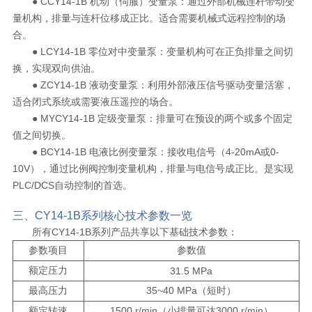
● CCY14-1B 机动（伺服）变量泵：通过外部机械连杆带动变
量机构，排量与连杆位移成正比。适合需要机械式远程控制的场
合。
● LCY14-1B 零位对中变量泵：变量机构可在正负排量之间切
换，实现双向供油。
● ZCY14-1B 液动变量泵：利用外部液压信号驱动变量活塞，
适合闭式系统或需要液压遥控的场合。
● MYCY14-1B 定级变量泵：排量可在预设的两个或多个固定
值之间切换。
● BCY14-1B 电液比例变量泵：接收电信号（4-20mA或0-
10V），通过比例阀控制变量机构，排量与电信号成正比。是实现
PLC/DCS自动控制的首选。
三、CY14-1B系列核心技术参数一览
所有CY14-1B系列产品共享以下基础技术参数：
参数项目
参数值
额定压力
31.5 MPa
最高压力
35~40 MPa（短时）
额定转速
1500 r/min（小排量可达3000 r/min）