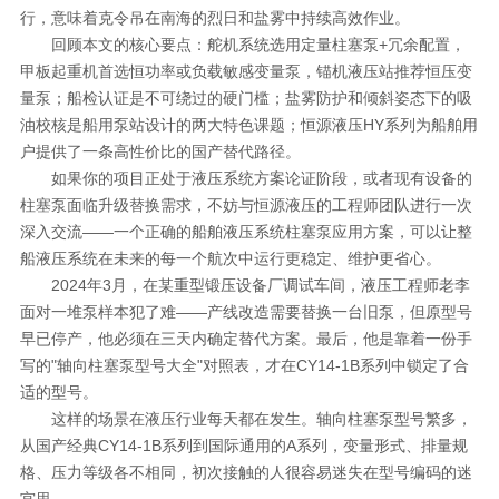
行，意味着克令吊在南海的烈日和盐雾中持续高效作业。
回顾本文的核心要点：舵机系统选用定量柱塞泵+冗余配置，
甲板起重机首选恒功率或负载敏感变量泵，锚机液压站推荐恒压变
量泵；船检认证是不可绕过的硬门槛；盐雾防护和倾斜姿态下的吸
油校核是船用泵站设计的两大特色课题；恒源液压HY系列为船舶用
户提供了一条高性价比的国产替代路径。
如果你的项目正处于液压系统方案论证阶段，或者现有设备的
柱塞泵面临升级替换需求，不妨与恒源液压的工程师团队进行一次
深入交流——一个正确的船舶液压系统柱塞泵应用方案，可以让整
船液压系统在未来的每一个航次中运行更稳定、维护更省心。
2024年3月，在某重型锻压设备厂调试车间，液压工程师老李
面对一堆泵样本犯了难——产线改造需要替换一台旧泵，但原型号
早已停产，他必须在三天内确定替代方案。最后，他是靠着一份手
写的"轴向柱塞泵型号大全"对照表，才在CY14-1B系列中锁定了合
适的型号。
这样的场景在液压行业每天都在发生。轴向柱塞泵型号繁多，
从国产经典CY14-1B系列到国际通用的A系列，变量形式、排量规
格、压力等级各不相同，初次接触的人很容易迷失在型号编码的迷
宫里。