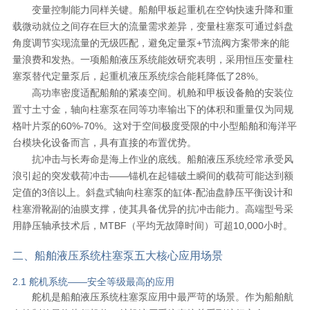
变量控制能力同样关键。船舶甲板起重机在空钩快速升降和重
载微动就位之间存在巨大的流量需求差异，变量柱塞泵可通过斜盘
角度调节实现流量的无级匹配，避免定量泵+节流阀方案带来的能
量浪费和发热。一项船舶液压系统能效研究表明，采用恒压变量柱
塞泵替代定量泵后，起重机液压系统综合能耗降低了28%。
高功率密度适配船舶的紧凑空间。机舱和甲板设备舱的安装位
置寸土寸金，轴向柱塞泵在同等功率输出下的体积和重量仅为同规
格叶片泵的60%-70%。这对于空间极度受限的中小型船舶和海洋平
台模块化设备而言，具有直接的布置优势。
抗冲击与长寿命是海上作业的底线。船舶液压系统经常承受风
浪引起的突发载荷冲击——锚机在起锚破土瞬间的载荷可能达到额
定值的3倍以上。斜盘式轴向柱塞泵的缸体-配油盘静压平衡设计和
柱塞滑靴副的油膜支撑，使其具备优异的抗冲击能力。高端型号采
用静压轴承技术后，MTBF（平均无故障时间）可超10,000小时。
二、船舶液压系统柱塞泵五大核心应用场景
2.1 舵机系统——安全等级最高的应用
舵机是船舶液压系统柱塞泵应用中最严苛的场景。作为船舶航