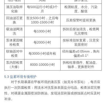
液压油取样
每500运行小时或3个
检测粘度、水分、污染
化验
月
度、酸值
回油滤芯更
首次500小时，之后每
压差报警时提前更换
换
1000-1500小时
吸油滤网清
拆卸后柴油清洗，检查网
每1000小时
洗
孔完整性
泵体紧固螺
按标准扭矩复紧，注意安
每2000小时
栓检查
装面密封
联轴器对中
径向偏差≤0.05mm，角向
每3000小时或年检
检查
偏差≤0.1°
泵内部检查
拆检柱塞偶件、配油盘、
8000-10000小时
（大修）
轴承，更换密封件
5.3 盐雾环境专项维护
对于长期暴露在甲板环境的液压泵（如克令吊泵站），每月应
执行一次防腐检查：用淡水冲洗泵体表面盐分结晶、检查涂层完整
性、对裸露金属面喷涂防锈油。发现涂层剥落或锈蚀斑点时应及时
补涂。