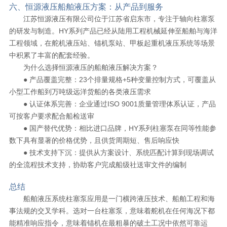
六、恒源液压船舶液压方案：从产品到服务
江苏恒源液压有限公司位于江苏省启东市，专注于轴向柱塞泵
的研发与制造。HY系列产品已经从陆用工程机械延伸至船舶与海洋
工程领域，在舵机液压站、锚机泵站、甲板起重机液压系统等场景
中积累了丰富的配套经验。
为什么选择恒源液压的船舶液压解决方案？
● 产品覆盖完整：23个排量规格+5种变量控制方式，可覆盖从
小型工作船到万吨级远洋货船的各类液压需求
● 认证体系完善：企业通过ISO 9001质量管理体系认证，产品
可按客户要求配合船检送审
● 国产替代优势：相比进口品牌，HY系列柱塞泵在同等性能参
数下具有显著的价格优势，且供货周期短、售后响应快
● 技术支持下沉：提供从方案设计、系统匹配计算到现场调试
的全流程技术支持，协助客户完成船级社送审文件的编制
总结
船舶液压系统柱塞泵应用是一门横跨液压技术、船舶工程和海
事法规的交叉学科。选对一台柱塞泵，意味着舵机在任何海况下都
能精准响应指令，意味着锚机在最粗暴的破土工况中依然可靠运