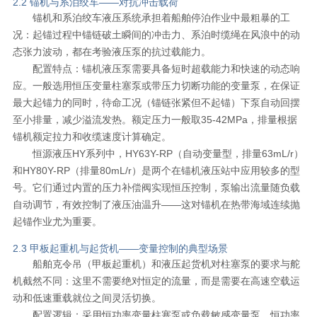
2.2 锚机与系泊绞车——对抗冲击载荷
锚机和系泊绞车液压系统承担着船舶停泊作业中最粗暴的工
况：起锚过程中锚链破土瞬间的冲击力、系泊时缆绳在风浪中的动
态张力波动，都在考验液压泵的抗过载能力。
配置特点：锚机液压泵需要具备短时超载能力和快速的动态响
应。一般选用恒压变量柱塞泵或带压力切断功能的变量泵，在保证
最大起锚力的同时，待命工况（锚链张紧但不起锚）下泵自动回摆
至小排量，减少溢流发热。额定压力一般取35-42MPa，排量根据
锚机额定拉力和收缆速度计算确定。
恒源液压HY系列中，HY63Y-RP（自动变量型，排量63mL/r）
和HY80Y-RP（排量80mL/r）是两个在锚机液压站中应用较多的型
号。它们通过内置的压力补偿阀实现恒压控制，泵输出流量随负载
自动调节，有效控制了液压油温升——这对锚机在热带海域连续抛
起锚作业尤为重要。
2.3 甲板起重机与起货机——变量控制的典型场景
船舶克令吊（甲板起重机）和液压起货机对柱塞泵的要求与舵
机截然不同：这里不需要绝对恒定的流量，而是需要在高速空载运
动和低速重载就位之间灵活切换。
配置逻辑：采用恒功率变量柱塞泵或负载敏感变量泵。恒功率