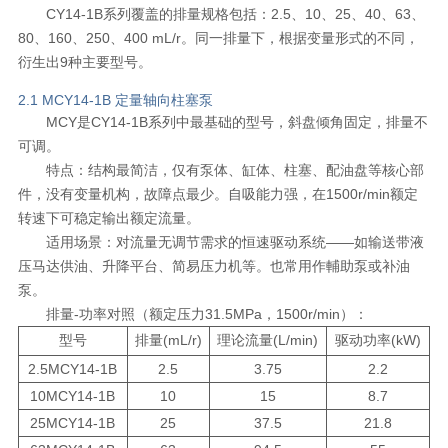
CY14-1B系列覆盖的排量规格包括：2.5、10、25、40、63、
80、160、250、400 mL/r。同一排量下，根据变量形式的不同，
衍生出9种主要型号。
2.1 MCY14-1B 定量轴向柱塞泵
MCY是CY14-1B系列中最基础的型号，斜盘倾角固定，排量不
可调。
特点：结构最简洁，仅有泵体、缸体、柱塞、配油盘等核心部
件，没有变量机构，故障点最少。自吸能力强，在1500r/min额定
转速下可稳定输出额定流量。
适用场景：对流量无调节需求的恒速驱动系统——如输送带液
压马达供油、升降平台、简易压力机等。也常用作輔助泵或补油
泵。
排量-功率对照（额定压力31.5MPa，1500r/min）：
型号
排量(mL/r)
理论流量(L/min)
驱动功率(kW)
2.5MCY14-1B
2.5
3.75
2.2
10MCY14-1B
10
15
8.7
25MCY14-1B
25
37.5
21.8