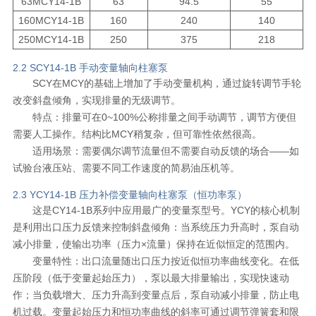
63MCY14-1B
63
94.5
55
160MCY14-1B
160
240
140
250MCY14-1B
250
375
218
2.2 SCY14-1B 手动变量轴向柱塞泵
SCY在MCY的基础上增加了手动变量机构，通过旋转调节手轮
改变斜盘倾角，实现排量的无级调节。
特点：排量可在0~100%公称排量之间手动调节，调节方便但
需要人工操作。结构比MCY稍复杂，但可靠性依然很高。
适用场景：需要偶尔调节流量但不需要自动反馈的场合——如
试验台液压站、需要不同工作速度的简易油压机等。
2.3 YCY14-1B 压力补偿变量轴向柱塞泵（恒功率泵）
这是CY14-1B系列中应用最广的变量泵型号。YCY的核心机制
是利用出口压力反馈来控制斜盘倾角：当系统压力升高时，泵自动
减小排量，使输出功率（压力×流量）保持在近似恒定的范围内。
变量特性：出口流量随出口压力按近似恒功率曲线变化。在低
压阶段（低于变量起始压力），泵以最大排量输出，实现快速动
作；当负载增大、压力升高到变量点后，泵自动减小排量，防止电
机过载。变量起始压力和恒功率曲线的斜率可通过调节弹簧套和限