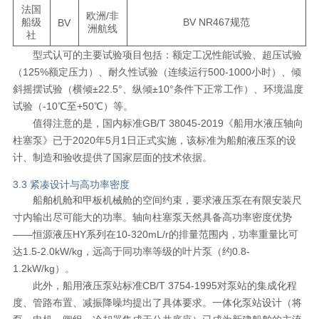
法国
欧洲/非
船级
BV NR467规范
BV
洲航线
社
型式认可的主要试验项目包括：额定工况性能试验、超压试验
（125%额定压力）、耐久性试验（连续运行500-1000小时）、倾
斜摇摆试验（横倾±22.5°、纵倾±10°条件下正常工作）、环境温度
试验（-10℃至+50℃）等。
值得注意的是，国内标准GB/T 38045-2019《船用水液压轴向
柱塞泵》已于2020年5月1日正式实施，该标准为船舶液压泵的设
计、制造和验收提供了国家层面的技术依据。
3.3 紧凑设计与高功率密度
船舶机舱和甲板机械舱的空间约束，要求液压泵在有限安装尺
寸内输出尽可能大的功率。轴向柱塞泵天然具备高功率密度优势
——恒源液压HY系列在10-320mL/r的排量范围内，功率重量比可
达1.5-2.0kW/kg，远高于同功率等级的叶片泵（约0.8-
1.2kW/kg）。
此外，船用液压泵站标准CB/T 3754-1995对泵站的集成化程
度、管路布置、减振降噪均提出了具体要求。一体化泵站设计（将