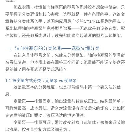
但说实话，搞懂轴向柱塞泵的型号体系并没有想象中复杂。只
要掌握了分类逻辑和核心参数，选型就是一件有条理的事。这篇文
章将从分类体系入手，以国内应用最广泛的CY14-1B系列为重点，
系统梳理轴向柱塞泵的完整型号谱系——无论你是做设备选型、配
件替换，还是做系统设计，读完都能建立起清晰的型号认知框架。
一、轴向柱塞泵的分类体系——选型先懂分类
在进入具体型号之前，先建立分类框架。轴向柱塞泵的型号命
名看似复杂，但本质上都在回答三个问题：流量能不能调？斜盘还
是斜轴？用在开式还是闭式系统？
1.1 按变量方式分类：定量泵 vs 变量泵
这是最基本的分类维度，也是型号编码中第一个要关注的信
息。
定量泵——排量固定，输出流量与转速成正比。结构最简单，
可靠性最高，成本最低。适合对流量没有调节需求的场合，比如恒
定速度的液压缸驱动、液压马达的恒速供油。
变量泵——排量可调，通过改变斜盘（或缸体）倾角来调节输
出流量。按变量控制方式又细分为：