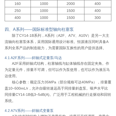
160
1000
2000
400
250
1000
1500
400
400
1000
1500
300
四、A系列——国际标准型轴向柱塞泵
除了CY14-1B系列，A系列（A2F、A7V、A10V）是另一大主
流轴向柱塞泵体系，采用国际通用设计标准。恒源液压同时具备A
系列全系产品的制造能力，为需要国际互换性的用户提供选择。
4.1 A2F系列——斜轴式定量泵/马达
A2F采用斜轴式结构，柱塞轴线与缸体轴线存在固定夹角。作
为定量元件，排量不可调，但可以作为泵使用，也可以作为液压马
达使用。
核心参数：额定压力35MPa（部分规格可达40MPa），排量覆
盖10~500mL/r，允许自吸转速远高于同排量斜盘泵。噪声水平比
同排量CY14-1B低3~5dB(A)。广泛用于工程机械的行走驱动和回转
系统。
4.2 A7V系列——斜轴式变量泵