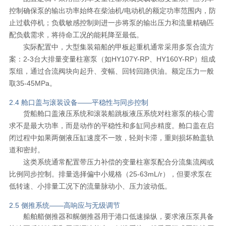
控制确保泵的输出功率始终在柴油机/电动机的额定功率范围内，防
止过载停机；负载敏感控制则进一步将泵的输出压力和流量精确匹
配负载需求，将待命工况的能耗降至最低。
实际配置中，大型集装箱船的甲板起重机通常采用多泵合流方
案：2-3台大排量变量柱塞泵（如HY107Y-RP、HY160Y-RP）组成
泵组，通过合流阀块向起升、变幅、回转回路供油。额定压力一般
取35-45MPa。
2.4 舱口盖与滚装设备——平稳性与同步控制
货船舱口盖液压系统和滚装船跳板液压系统对柱塞泵的核心需
求不是最大功率，而是动作的平稳性和多缸同步精度。舱口盖在启
闭过程中如果两侧液压缸速度不一致，轻则卡滞，重则损坏舱盖轨
道和密封。
这类系统通常配置带压力补偿的变量柱塞泵配合分流集流阀或
比例同步控制。排量选择偏中小规格（25-63mL/r），但要求泵在
低转速、小排量工况下的流量脉动小、压力波动低。
2.5 侧推系统——高响应与无级调节
船舶艏侧推器和艉侧推器用于港口低速操纵，要求液压泵具备