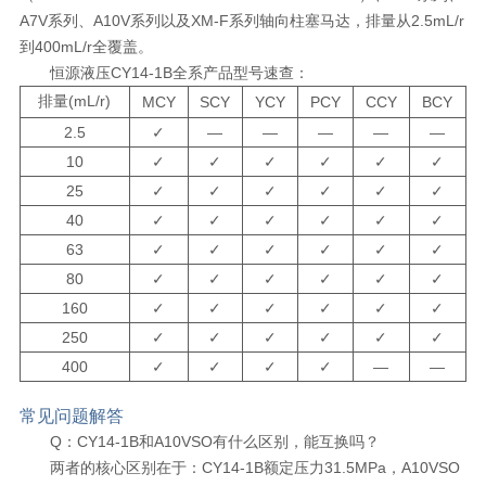
A7V系列、A10V系列以及XM-F系列轴向柱塞马达，排量从2.5mL/r
到400mL/r全覆盖。
恒源液压CY14-1B全系产品型号速查：
排量(mL/r)
MCY
SCY
YCY
PCY
CCY
BCY
2.5
✓
—
—
—
—
—
10
✓
✓
✓
✓
✓
✓
25
✓
✓
✓
✓
✓
✓
40
✓
✓
✓
✓
✓
✓
63
✓
✓
✓
✓
✓
✓
80
✓
✓
✓
✓
✓
✓
160
✓
✓
✓
✓
✓
✓
250
✓
✓
✓
✓
✓
✓
400
✓
✓
✓
✓
—
—
常见问题解答
Q：CY14-1B和A10VSO有什么区别，能互换吗？
两者的核心区别在于：CY14-1B额定压力31.5MPa，A10VSO