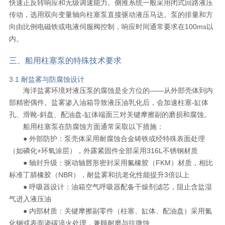
快速正反转响应和无级调速能力。侧推系统一般采用闭式回路液压
传动，选用双向变量轴向柱塞泵直接驱动液压马达。泵的排量和方
向由比例电磁铁或电液伺服阀控制，响应时间通常要求在100ms以
内。
三、船用柱塞泵的特殊技术要求
3.1 耐盐雾与防腐蚀设计
海洋盐雾环境对液压泵的腐蚀是全方位的——从外部壳体到内
部精密偶件。盐雾渗入油箱导致液压油乳化后，会加速柱塞-缸体
孔、滑靴-斜盘、配油盘-缸体端面三对关键摩擦副的磨损和腐蚀。
船用柱塞泵在防腐蚀方面通常采取以下措施：
● 外部防护：泵壳体采用耐腐蚀合金铸铁或经特殊表面处理
（如磷化+环氧涂层），外露紧固件全部采用316L不锈钢材质
● 轴封升级：驱动轴唇形密封采用氟橡胶（FKM）材质，相比
标准丁腈橡胶（NBR），耐盐雾和抗老化性能提升3倍以上
● 呼吸器设计：油箱空气呼吸器配备干燥剂滤芯，阻止含盐湿
气进入液压油
● 内部材质：关键摩擦副零件（柱塞、缸体、配油盘）采用氮
化钢或表面渗碳淬火处理，兼顾耐磨与抗微蚀