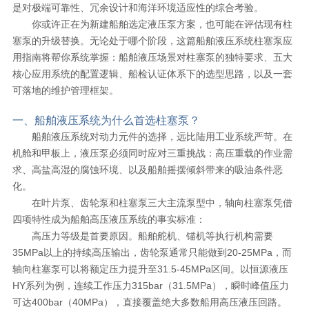
是对极端可靠性、冗余设计和海洋环境适应性的综合考验。
你或许正在为新建船舶选定液压泵方案，也可能在评估现有柱
塞泵的升级替换。无论处于哪个阶段，这篇船舶液压系统柱塞泵应
用指南将帮你系统掌握：船舶液压场景对柱塞泵的独特要求、五大
核心应用系统的配置逻辑、船检认证体系下的选型思路，以及一套
可落地的维护管理框架。
一、船舶液压系统为什么首选柱塞泵？
船舶液压系统对动力元件的选择，远比陆用工业系统严苛。在
机舱和甲板上，液压泵必须同时应对三重挑战：高压重载的作业需
求、高盐高湿的腐蚀环境、以及船舶摇摆倾斜带来的吸油条件恶
化。
在叶片泵、齿轮泵和柱塞泵三大主流泵型中，轴向柱塞泵凭借
四项特性成为船舶高压液压系统的事实标准：
高压力等级是首要原因。船舶舵机、锚机等执行机构需要
35MPa以上的持续高压输出，齿轮泵通常只能做到20-25MPa，而
轴向柱塞泵可以将额定压力提升至31.5-45MPa区间。以恒源液压
HY系列为例，连续工作压力315bar（31.5MPa），瞬时峰值压力
可达400bar（40MPa），直接覆盖绝大多数船用高压液压回路。