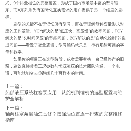
式、9个排量档位的完整覆盖，形成了国内市场最丰富的型号谱
系。而A系列则为有国际化互换需求的用户提供了另一个维度的选
择。
选型的关键不在于记忆所有型号，而在于理解每种变量形式对
应的工作逻辑。YCY解决的是"低压快、高压慢"的效率问题，PCY
解决的是"长时间保压"的节能问题，BCY解决的是"自动化控制"的集
成问题——看透了变量逻辑，型号编码就只是一串有规律可循的字
母和数字。
如果你的项目正在选型阶段，或者需要替换一台已经停产的旧
泵，建议直接带着工况参数与恒源液压的技术团队沟通。一个电
话，可能就能省去你翻阅几十页样本的时间。
上一篇：
船舶液压系统柱塞泵应用：从舵机到锚机的选型配置与维
护全解析
下一篇：
轴向柱塞泵漏油怎么修？按漏油位置逐一排查的完整维修
指南