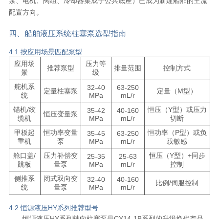
泵、电机、阀组、冷却器集成于公共底座）已成为新建船舶的主流
配置方向。
四、船舶液压系统柱塞泵选型指南
4.1 按应用场景匹配泵型
应用场
压力等
推荐泵型
排量范围
控制方式
景
级
舵机系
32-40
63-250
定量柱塞泵
定量（M型）
统
MPa
mL/r
锚机/绞
恒压（Y型）或压力
35-42
40-160
恒压变量泵
缆机
MPa
mL/r
切断
甲板起
恒功率变量
恒功率（P型）或负
35-45
63-250
重机
泵
MPa
mL/r
载敏感
舱口盖/
压力补偿变
恒压（Y型）+同步
25-35
25-63
跳板
量泵
MPa
mL/r
控制
侧推系
闭式双向变
32-40
40-160
比例/伺服控制
统
量泵
MPa
mL/r
4.2 恒源液压HY系列推荐型号
恒源液压HY系列轴向柱塞泵是CY14-1B系列的升级换代产品，