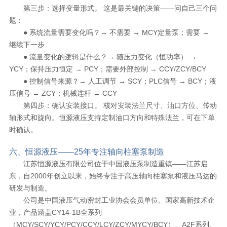
第三步：选择变量形式。 这是最关键的决策——问自己三个问
题：
● 系统流量需要变化吗？→ 不需要 → MCY定量泵；需要 →
继续下一步
● 流量变化的逻辑是什么？→ 随压力变化（恒功率） →
YCY；保持压力恒定 → PCY；需要外部控制 → CCY/ZCY/BCY
● 控制信号来源？→ 人工调节 → SCY；PLC信号 → BCY；液
压信号 → ZCY；机械连杆 → CCY
第四步：确认安装接口。 核对安装法兰尺寸、油口方位、传动
轴形式和旋向。恒源液压支持定制油口方向和特殊法兰，可在下单
时确认。
六、恒源液压——25年专注轴向柱塞泵制造
江苏恒源液压有限公司位于中国液压泵制造重镇——江苏启
东，自2000年创立以来，始终专注于高压轴向柱塞泵和液压马达的
研发与制造。
公司是中国液压气动密封工业协会会员单位、国家高新技术企
业，产品涵盖CY14-1B全系列
（MCY/SCY/YCY/PCY/CCY/LCY/ZCY/MYCY/BCY）、A2F系列、