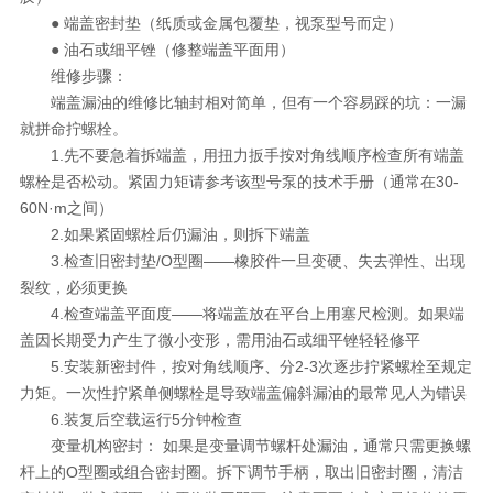
● 端盖密封垫（纸质或金属包覆垫，视泵型号而定）
● 油石或细平锉（修整端盖平面用）
维修步骤：
端盖漏油的维修比轴封相对简单，但有一个容易踩的坑：一漏
就拼命拧螺栓。
1.先不要急着拆端盖，用扭力扳手按对角线顺序检查所有端盖
螺栓是否松动。紧固力矩请参考该型号泵的技术手册（通常在30-
60N·m之间）
2.如果紧固螺栓后仍漏油，则拆下端盖
3.检查旧密封垫/O型圈——橡胶件一旦变硬、失去弹性、出现
裂纹，必须更换
4.检查端盖平面度——将端盖放在平台上用塞尺检测。如果端
盖因长期受力产生了微小变形，需用油石或细平锉轻轻修平
5.安装新密封件，按对角线顺序、分2-3次逐步拧紧螺栓至规定
力矩。一次性拧紧单侧螺栓是导致端盖偏斜漏油的最常见人为错误
6.装复后空载运行5分钟检查
变量机构密封： 如果是变量调节螺杆处漏油，通常只需更换螺
杆上的O型圈或组合密封圈。拆下调节手柄，取出旧密封圈，清洁