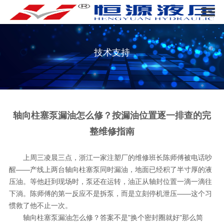
技术支持
轴向柱塞泵漏油怎么修？按漏油位置逐一排查的完
整维修指南
上周三凌晨三点，浙江一家注塑厂的维修班长陈师傅被电话吵
醒——产线上两台轴向柱塞泵同时漏油，地面已经积了半寸厚的液
压油。等他赶到现场时，泵还在运转，油正从轴封位置一滴一滴往
下淌。陈师傅的第一反应不是拆泵，而是立刻停机泄压——这个习
惯救了他不止一次。
轴向柱塞泵漏油怎么修？答案不是"换个密封圈就好"那么简