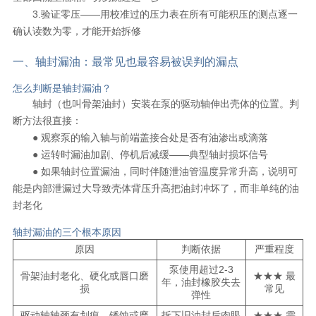
3.验证零压——用校准过的压力表在所有可能积压的测点逐一
确认读数为零，才能开始拆修
一、轴封漏油：最常见也最容易被误判的漏点
怎么判断是轴封漏油？
轴封（也叫骨架油封）安装在泵的驱动轴伸出壳体的位置。判
断方法很直接：
● 观察泵的输入轴与前端盖接合处是否有油渗出或滴落
● 运转时漏油加剧、停机后减缓——典型轴封损坏信号
● 如果轴封位置漏油，同时伴随泄油管温度异常升高，说明可
能是内部泄漏过大导致壳体背压升高把油封冲坏了，而非单纯的油
封老化
轴封漏油的三个根本原因
原因
判断依据
严重程度
泵使用超过2-3
骨架油封老化、硬化或唇口磨
★★★ 最
年，油封橡胶失去
损
常见
弹性
驱动轴轴颈有划痕、锈蚀或磨
拆下旧油封后肉眼
★★★ 需