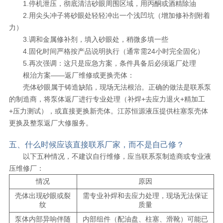
1.停机泄压，彻底清洁砂眼周围区域，用丙酮或酒精除油
2.用尖头冲子将砂眼处轻轻冲出一个浅凹坑（增加修补剂附着
力）
3.调和金属修补剂，填入砂眼处，稍微多填一些
4.固化时间严格按产品说明执行（通常需24小时完全固化）
5.再次强调：这只是应急方案，条件具备后必须返厂处理
根治方案——返厂维修或更换壳体：
壳体砂眼属于铸造缺陷，现场无法根治。正确的做法是联系泵
的制造商，将泵体返厂进行专业处理（补焊+去应力退火+精加工
+压力测试），或直接更换新壳体。江苏恒源液压提供柱塞泵壳体
更换及整泵返厂大修服务。
五、什么时候应该直接联系厂家，而不是自己修？
以下五种情况，不建议自行维修，应当联系泵制造商或专业液
压维修厂：
情况
原因
壳体出现砂眼或裂
需专业补焊和去应力处理，现场无法保证
纹
质量
泵体内部异响伴随
内部组件（配油盘、柱塞、滑靴）可能已