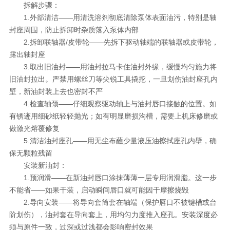
拆解步骤：
1.外部清洁——用清洗溶剂彻底清除泵体表面油污，特别是轴
封座周围，防止拆卸时杂质落入泵体内部
2.拆卸联轴器/皮带轮——先拆下驱动轴端的联轴器或皮带轮，
露出轴封座
3.取出旧油封——用油封拉马卡住油封外缘，缓慢均匀施力将
旧油封拉出。严禁用螺丝刀等尖锐工具撬挖，一旦划伤油封座孔内
壁，新油封装上去也密封不严
4.检查轴颈——仔细观察驱动轴上与油封唇口接触的位置。如
有锈迹用细砂纸轻轻抛光；如有明显磨损沟槽，需要上机床修磨或
做激光熔覆修复
5.清洁油封座孔——用无尘布蘸少量液压油擦拭座孔内壁，确
保无颗粒残留
安装新油封：
1.预润滑——在新油封唇口涂抹薄薄一层专用润滑脂。这一步
不能省——如果干装，启动瞬间唇口就可能因干摩擦烧毁
2.导向安装——将导向套筒套在轴端（保护唇口不被键槽或台
阶划伤），油封套在导向套上，用均匀力度推入座孔。安装深度必
须与原件一致，过深或过浅都会影响密封效果