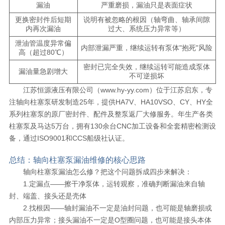
漏油
严重磨损，漏油只是表面症状
更换密封件后短期
说明有被忽略的根因（轴弯曲、轴承间隙
内再次漏油
过大、系统压力异常等）
泄油管温度异常偏
内部泄漏严重，继续运转有泵体"抱死"风险
高（超过80℃）
密封已完全失效，继续运转可能造成泵体
漏油量急剧增大
不可逆损坏
江苏恒源液压有限公司（www.hy-yy.com）位于江苏启东，专
注轴向柱塞泵研发制造25年，提供HA7V、HA10VSO、CY、HY全
系列柱塞泵的原厂密封件、配件及整泵返厂大修服务。年生产各类
柱塞泵及马达5万台，拥有130余台CNC加工设备和全套精密检测设
备，通过ISO9001和CCS船级社认证。
总结：轴向柱塞泵漏油维修的核心思路
轴向柱塞泵漏油怎么修？把这个问题拆成四步来解决：
1.定漏点——擦干净泵体，运转观察，准确判断漏油来自轴
封、端盖、接头还是壳体
2.找根因——轴封漏油不一定是油封问题，也可能是轴磨损或
内部压力异常；接头漏油不一定是O型圈问题，也可能是接头本体