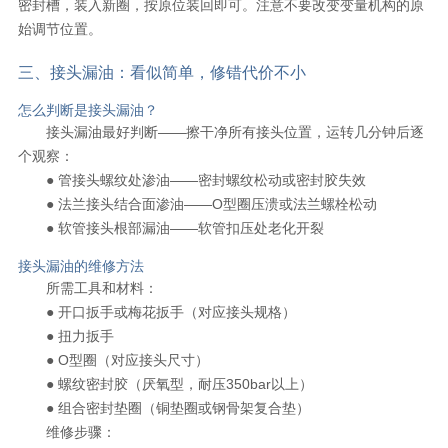
密封槽，装入新圈，按原位装回即可。注意不要改变变量机构的原
始调节位置。
三、接头漏油：看似简单，修错代价不小
怎么判断是接头漏油？
接头漏油最好判断——擦干净所有接头位置，运转几分钟后逐
个观察：
● 管接头螺纹处渗油——密封螺纹松动或密封胶失效
● 法兰接头结合面渗油——O型圈压溃或法兰螺栓松动
● 软管接头根部漏油——软管扣压处老化开裂
接头漏油的维修方法
所需工具和材料：
● 开口扳手或梅花扳手（对应接头规格）
● 扭力扳手
● O型圈（对应接头尺寸）
● 螺纹密封胶（厌氧型，耐压350bar以上）
● 组合密封垫圈（铜垫圈或钢骨架复合垫）
维修步骤：